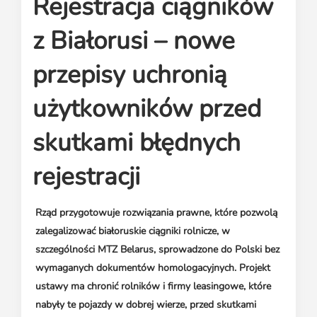
Rejestracja ciągników
Media o leasingu
Partnerzy ZPL
Klauzule informacyjne
Materiały do pobrania
Subskrybuj Leaseletter
z Białorusi – nowe
Kontakt dla mediów
przepisy uchronią
użytkowników przed
skutkami błędnych
rejestracji
Rząd przygotowuje rozwiązania prawne, które pozwolą
zalegalizować białoruskie ciągniki rolnicze, w
szczególności MTZ Belarus, sprowadzone do Polski bez
wymaganych dokumentów homologacyjnych. Projekt
ustawy ma chronić rolników i firmy leasingowe, które
nabyły te pojazdy w dobrej wierze, przed skutkami