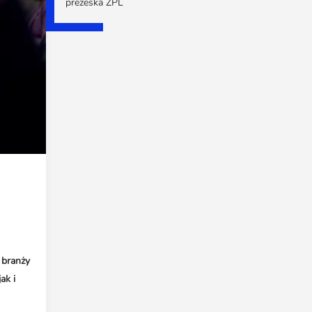
prezeska ZPL
 branży
ak i