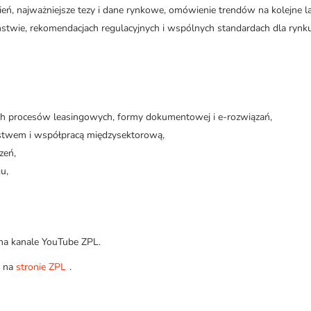
ń, najważniejsze tezy i dane rynkowe, omówienie trendów na kolejne la
zeństwie, rekomendacjach regulacyjnych i wspólnych standardach dla rynk
ch procesów leasingowych, formy dokumentowej i e-rozwiązań,
eństwem i współpracą międzysektorową,
zeń,
u,
 na kanale YouTube ZPL.
h na
stronie ZPL
.