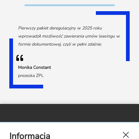
Media o leasingu
Partnerzy ZPL
Klauzule informacyjne
Materiały do pobrania
Subskrybuj Leaseletter
Kontakt dla mediów
Pierwszy pakiet deregulacyjny w 2025 roku
wprowadził możliwość zawierania umów leasingu w
formie dokumentowej, czyli w pełni zdalnie.
Monika Constant
prezeska ZPL
Związek Polskiego Leasingu,
Informacja
ul. Rejtana 17 lok. 22,