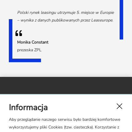
Media o leasingu
Partnerzy ZPL
Klauzule informacyjne
Materiały do pobrania
Subskrybuj Leaseletter
Polski rynek leasingu utrzymuje 5. miejsce w Europie
Kontakt dla mediów
– wynika z danych publikowanych przez Leaseurope.
Monika Constant
prezeska ZPL
Związek Polskiego Leasingu,
Informacja
ul. Rejtana 17 lok. 22,
02-516 Warszawa
Aby przeglądanie naszego serwisu było bardziej komfortowe
wykorzystujemy pliki Cookies (tzw. ciasteczka). Korzystanie z
zpl@leasing.org.pl