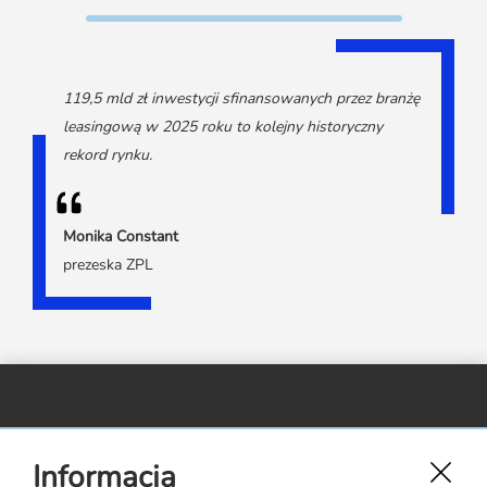
Media o leasingu
Partnerzy ZPL
Klauzule informacyjne
Materiały do pobrania
Subskrybuj Leaseletter
Kontakt dla mediów
119,5 mld zł inwestycji sfinansowanych przez branżę
leasingową w 2025 roku to kolejny historyczny
rekord rynku.
Monika Constant
prezeska ZPL
Związek Polskiego Leasingu,
Informacja
ul. Rejtana 17 lok. 22,