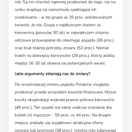
rok. Są oni również najmniej przekonani do tego, czy na
rynku znajdują się samochody spełniające ich
oczekiwania – w tej grupie aż 35 proc. ankietowanych
twierdzi, że nie. Grupa z najdłuższym stażem za
kierownicą (powyżej 30 lat) w największym stopniu
odczuwa przywiązanie do obecnego pojazdu (38 proc.)
oraz brak realnej potrzeby zmiany (52 proc.). Niemal
trzech na dziesięciu kierowców (28 proc.), którzy jeżdżą
między 16-30 lat obawia się potencjalnych awarii.
Jakie argumenty skłaniają nas do zmiany?
Do wcześniejszej zmiany pojazdu Polaków mogłyby
przekonać przede wszystkim kwestie finansowe. Niższe
koszty eksploatacji wybrała prawie połowa kierowców
(49 proc.). Ten aspekt ma także większe znaczenie dla
kobiet niż mężczyzn – 55 proc. vs 44 proc. Na drugim
miejscu znalazły się wyjątkowo atrakcyjne oferty
cenowe lub promocje (38 proc.). Istotną rolę odgrywają