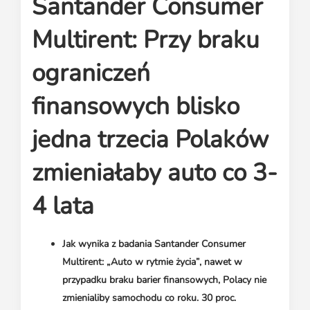
Santander Consumer
Media o leasingu
Partnerzy ZPL
Klauzule informacyjne
Materiały do pobrania
Subskrybuj Leaseletter
Multirent: Przy braku
Kontakt dla mediów
ograniczeń
finansowych blisko
jedna trzecia Polaków
zmieniałaby auto co 3-
4 lata
Jak wynika z badania Santander Consumer
Multirent: „Auto w rytmie życia”, nawet w
przypadku braku barier finansowych, Polacy nie
zmienialiby samochodu co roku. 30 proc.