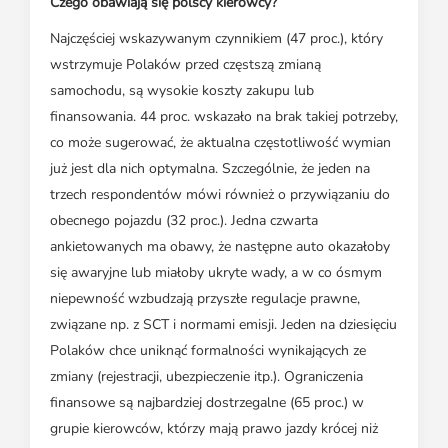
Czego obawiają się polscy kierowcy?
Najczęściej wskazywanym czynnikiem (47 proc.), który
wstrzymuje Polaków przed częstszą zmianą
samochodu, są wysokie koszty zakupu lub
finansowania. 44 proc. wskazało na brak takiej potrzeby,
co może sugerować, że aktualna częstotliwość wymian
już jest dla nich optymalna. Szczególnie, że jeden na
trzech respondentów mówi również o przywiązaniu do
obecnego pojazdu (32 proc.). Jedna czwarta
ankietowanych ma obawy, że następne auto okazałoby
się awaryjne lub miałoby ukryte wady, a w co ósmym
niepewność wzbudzają przyszłe regulacje prawne,
związane np. z SCT i normami emisji. Jeden na dziesięciu
Polaków chce uniknąć formalności wynikających ze
zmiany (rejestracji, ubezpieczenie itp.). Ograniczenia
finansowe są najbardziej dostrzegalne (65 proc.) w
grupie kierowców, którzy mają prawo jazdy krócej niż