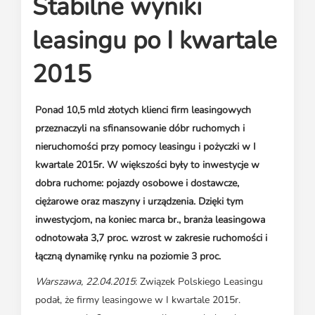
Stabilne wyniki
Media o leasingu
Partnerzy ZPL
Klauzule informacyjne
Materiały do pobrania
Subskrybuj Leaseletter
leasingu po I kwartale
Kontakt dla mediów
2015
Ponad 10,5 mld złotych klienci firm leasingowych
przeznaczyli na sfinansowanie dóbr ruchomych i
nieruchomości przy pomocy leasingu i pożyczki w I
kwartale 2015r. W większości były to inwestycje w
dobra ruchome: pojazdy osobowe i dostawcze,
ciężarowe oraz maszyny i urządzenia. Dzięki tym
inwestycjom, na koniec marca br., branża leasingowa
odnotowała 3,7 proc. wzrost w zakresie ruchomości i
łączną dynamikę rynku na poziomie 3 proc.
Warszawa, 22.04.2015
: Związek Polskiego Leasingu
podał, że firmy leasingowe w I kwartale 2015r.