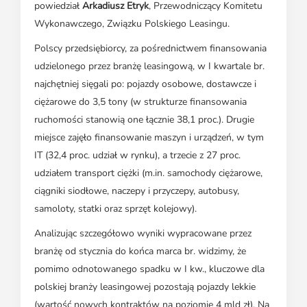
powiedział
Arkadiusz Etryk
, Przewodniczący Komitetu
Wykonawczego, Związku Polskiego Leasingu.
Polscy przedsiębiorcy, za pośrednictwem finansowania
udzielonego przez branżę leasingową, w I kwartale br.
najchętniej sięgali po: pojazdy osobowe, dostawcze i
ciężarowe do 3,5 tony (w strukturze finansowania
ruchomości stanowią one łącznie 38,1 proc.). Drugie
miejsce zajęło finansowanie maszyn i urządzeń, w tym
IT (32,4 proc. udział w rynku), a trzecie z 27 proc.
udziałem transport ciężki (m.in. samochody ciężarowe,
ciągniki siodłowe, naczepy i przyczepy, autobusy,
samoloty, statki oraz sprzęt kolejowy).
Analizując szczegółowo wyniki wypracowane przez
branżę od stycznia do końca marca br. widzimy, że
pomimo odnotowanego spadku w I kw., kluczowe dla
polskiej branży leasingowej pozostają pojazdy lekkie
(wartość nowych kontraktów na poziomie 4 mld zł). Na