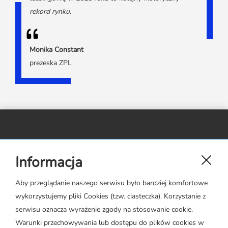
rekord rynku.
Monika Constant
prezeska ZPL
Związek Polskiego Leasingu,
Informacja
ul. Rejtana 17 lok. 22,
02-516 Warszawa
Aby przeglądanie naszego serwisu było bardziej komfortowe
wykorzystujemy pliki Cookies (tzw. ciasteczka). Korzystanie z
zpl@leasing.org.pl
serwisu oznacza wyrażenie zgody na stosowanie cookie.
Warunki przechowywania lub dostępu do plików cookies w