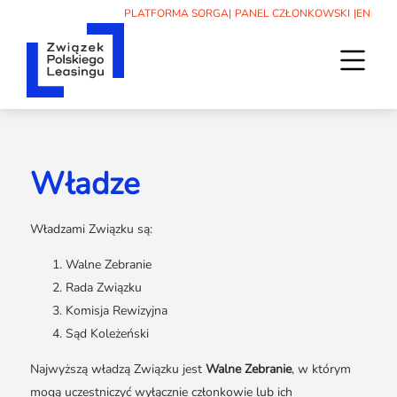
PLATFORMA SORGA
|
PANEL CZŁONKOWSKI
|
EN
O nas
Władze
Związek
Leasing
Władze
Artykuły
Aktualności
Członkowie
Władzami Związku są:
Poradniki
Statut
Aktualności
Wydarzenia
Podcasty
Walne Zebranie
Kodeks etyki
30-lecie ZPL
Raporty i badania
Wydarzenia
Statystyki
Rada Związku
Sąd koleżeński
Słownik
Kalendarz
Komisja Rewizyjna
Współpraca międzynarodowa
Media
Dla początkujących
Szkolenia
Sąd Koleżeński
Historia ZPL
Znajdź leasingodawcę
Patronaty
Informacje prasowe
Członkostwo
Kontakt
Najwyższą władzą Związku jest
Walne Zebranie
, w którym
Archiwum
Informacje prasowe firm członkowskich
Zespół ZPL
Kontakt
mogą uczestniczyć wyłącznie członkowie lub ich