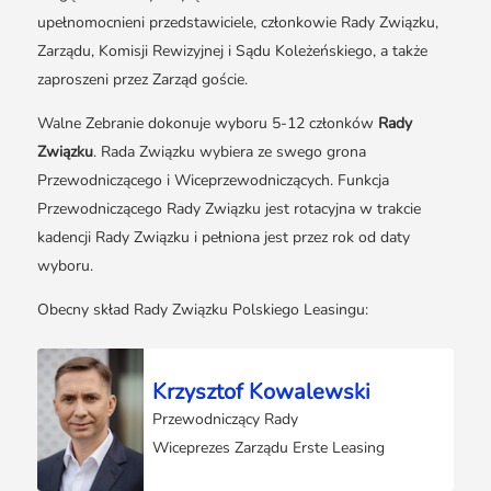
Media o leasingu
Partnerzy ZPL
Klauzule informacyjne
upełnomocnieni przedstawiciele, członkowie Rady Związku,
Materiały do pobrania
Subskrybuj Leaseletter
Zarządu, Komisji Rewizyjnej i Sądu Koleżeńskiego, a także
Kontakt dla mediów
zaproszeni przez Zarząd goście.
Walne Zebranie dokonuje wyboru 5-12 członków
Rady
Związku
. Rada Związku wybiera ze swego grona
Przewodniczącego i Wiceprzewodniczących. Funkcja
Przewodniczącego Rady Związku jest rotacyjna w trakcie
kadencji Rady Związku i pełniona jest przez rok od daty
wyboru.
Obecny skład Rady Związku Polskiego Leasingu:
Krzysztof Kowalewski
Przewodniczący Rady
Wiceprezes Zarządu Erste Leasing