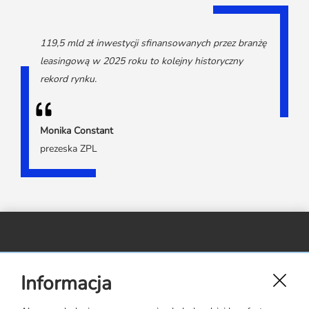
119,5 mld zł inwestycji sfinansowanych przez branżę
leasingową w 2025 roku to kolejny historyczny
rekord rynku.
Monika Constant
prezeska ZPL
Związek Polskiego Leasingu,
Informacja
ul. Rejtana 17 lok. 22,
02-516 Warszawa