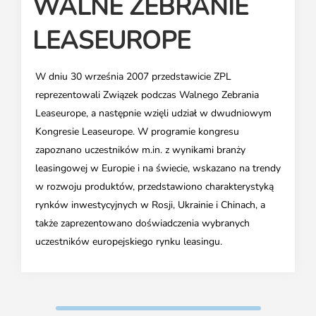
WALNE ZEBRANIE
Media o leasingu
Partnerzy ZPL
Klauzule informacyjne
Materiały do pobrania
Subskrybuj Leaseletter
LEASEUROPE
Kontakt dla mediów
W dniu 30 września 2007 przedstawicie ZPL
reprezentowali Związek podczas Walnego Zebrania
Leaseurope, a następnie wzięli udział w dwudniowym
Kongresie Leaseurope. W programie kongresu
zapoznano uczestników m.in. z wynikami branży
leasingowej w Europie i na świecie, wskazano na trendy
w rozwoju produktów, przedstawiono charakterystyką
rynków inwestycyjnych w Rosji, Ukrainie i Chinach, a
także zaprezentowano doświadczenia wybranych
uczestników europejskiego rynku leasingu.