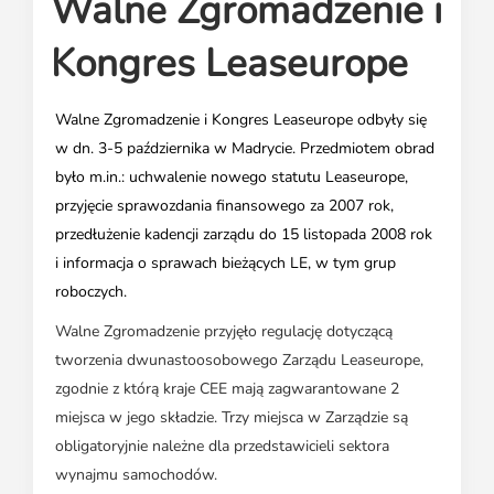
Walne Zgromadzenie i
Media o leasingu
Partnerzy ZPL
Klauzule informacyjne
Materiały do pobrania
Subskrybuj Leaseletter
Kongres Leaseurope
Kontakt dla mediów
Walne Zgromadzenie i Kongres Leaseurope odbyły się
w dn. 3-5 października w Madrycie. Przedmiotem obrad
było m.in.: uchwalenie nowego statutu Leaseurope,
przyjęcie sprawozdania finansowego za 2007 rok,
przedłużenie kadencji zarządu do 15 listopada 2008 rok
i informacja o sprawach bieżących LE, w tym grup
roboczych.
Walne Zgromadzenie przyjęło regulację dotyczącą
tworzenia dwunastoosobowego Zarządu Leaseurope,
zgodnie z którą kraje CEE mają zagwarantowane 2
miejsca w jego składzie. Trzy miejsca w Zarządzie są
obligatoryjnie należne dla przedstawicieli sektora
wynajmu samochodów.