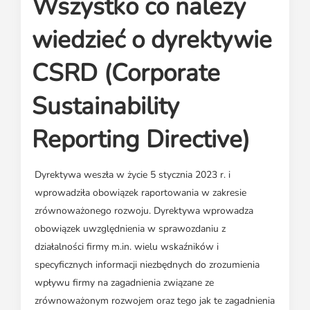
Wszystko co należy
Media o leasingu
Partnerzy ZPL
Klauzule informacyjne
Materiały do pobrania
Subskrybuj Leaseletter
wiedzieć o dyrektywie
Kontakt dla mediów
CSRD (Corporate
Sustainability
Reporting Directive)
Dyrektywa weszła w życie 5 stycznia 2023 r. i
wprowadziła obowiązek raportowania w zakresie
zrównoważonego rozwoju. Dyrektywa wprowadza
obowiązek uwzględnienia w sprawozdaniu z
działalności firmy m.in. wielu wskaźników i
specyficznych informacji niezbędnych do zrozumienia
wpływu firmy na zagadnienia związane ze
zrównoważonym rozwojem oraz tego jak te zagadnienia