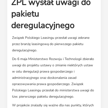
ZPL wysłał uwagi do
Media o leasingu
Partnerzy ZPL
Klauzule informacyjne
Materiały do pobrania
Subskrybuj Leaseletter
pakietu
Kontakt dla mediów
deregulacyjnego
Związek Polskiego Leasingu przesłał uwagi zebrane
przez branżę leasingową do pierwszego pakietu
deregulacyjnego.
Do 6 maja Ministerstwo Rozwoju i Technologii zbierało
uwagi do projektu ustawy o zmianie niektórych ustaw
w celu deregulacji prawa gospodarczego i
administracyjnego oraz doskonalenia zasad
opracowywania prawa gospodarczego. Związek
Polskiego Leasingu przesłał do ministerstwa uwagi do
tzw. pierwszego pakietu deregulacyjnego.
W projekcie znalazły się ważne dla nas punkty, których