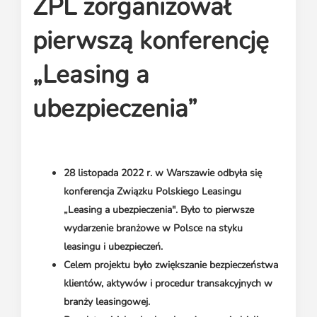
ZPL zorganizował
Media o leasingu
Partnerzy ZPL
Klauzule informacyjne
Materiały do pobrania
Subskrybuj Leaseletter
pierwszą konferencję
Kontakt dla mediów
„Leasing a
ubezpieczenia”
28 listopada 2022 r. w Warszawie odbyła się
konferencja Związku Polskiego Leasingu
„Leasing a ubezpieczenia". Było to pierwsze
wydarzenie branżowe w Polsce na styku
leasingu i ubezpieczeń.
Celem projektu było zwiększanie bezpieczeństwa
klientów, aktywów i procedur transakcyjnych w
branży leasingowej.