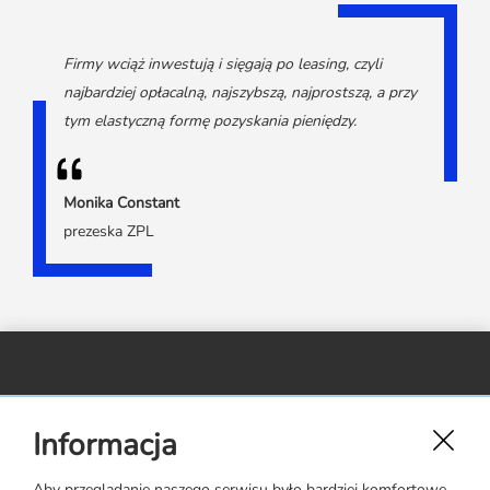
Firmy wciąż inwestują i sięgają po leasing, czyli
najbardziej opłacalną, najszybszą, najprostszą, a przy
tym elastyczną formę pozyskania pieniędzy.
Monika Constant
prezeska ZPL
Związek Polskiego Leasingu,
Informacja
ul. Rejtana 17 lok. 22,
02-516 Warszawa
Aby przeglądanie naszego serwisu było bardziej komfortowe