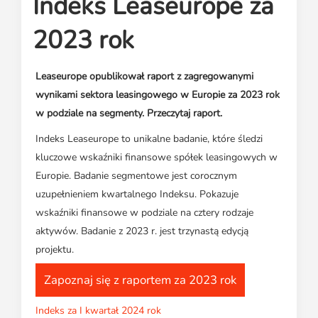
Indeks Leaseurope za
Media o leasingu
Partnerzy ZPL
Klauzule informacyjne
Materiały do pobrania
Subskrybuj Leaseletter
2023 rok
Kontakt dla mediów
Leaseurope opublikował raport z zagregowanymi
wynikami sektora leasingowego w Europie za 2023 rok
w podziale na segmenty. Przeczytaj raport.
Indeks Leaseurope to unikalne badanie, które śledzi
kluczowe wskaźniki finansowe spółek leasingowych w
Europie. Badanie segmentowe jest corocznym
uzupełnieniem kwartalnego Indeksu. Pokazuje
wskaźniki finansowe w podziale na cztery rodzaje
aktywów. Badanie z 2023 r. jest trzynastą edycją
projektu.
Zapoznaj się z raportem za 2023 rok
Indeks za I kwartał 2024 rok