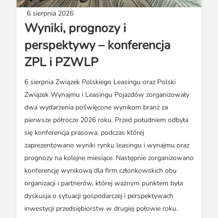
Media o leasingu
Partnerzy ZPL
Klauzule informacyjne
Materiały do pobrania
6 sierpnia 2026
Subskrybuj Leaseletter
Wyniki, prognozy i
Kontakt dla mediów
perspektywy – konferencja
ZPL i PZWLP
6 sierpnia Związek Polskiego Leasingu oraz Polski
Związek Wynajmu i Leasingu Pojazdów zorganizowały
dwa wydarzenia poświęcone wynikom branż za
pierwsze półrocze 2026 roku. Przed południem odbyła
się konferencja prasowa, podczas której
zaprezentowano wyniki rynku leasingu i wynajmu oraz
prognozy na kolejne miesiące. Następnie zorganizowano
konferencję wynikową dla firm członkowskich obu
organizacji i partnerów, której ważnym punktem była
dyskusja o sytuacji gospodarczej i perspektywach
inwestycji przedsiębiorstw w drugiej połowie roku.