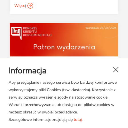
Więcej
Informacja
Aby przeglądanie naszego serwisu było bardziej komfortowe
wykorzystujemy pliki Cookies (tzw. ciasteczka). Korzystanie z
18 lutego 2026
serwisu oznacza wyrażenie zgody na stosowanie cookie.
ZPL partnerem
Warunki przechowywania lub dostępu do plików cookies w
merytorycznym Kongresu
możesz określić w swojej przeglądarce.
Kredytu Konsumenckiego
Szczegółowe informacje znajdują się
tutaj
.